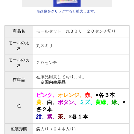
※画像をクリックすると拡大します。
商品名
モールセット 丸３ミリ ２０センチ切り
モールの太
丸３ミリ
さ
モールの長
２０センチ
さ
在庫品用意しております。
在庫品
※国内生産品
ピンク、
オレンジ、
赤、
×各３本
黄、
白、
ボタン、
ミズ、
黄緑、
緑、
×
色
各２本
紺、
紫、
茶、
×各１本
包装形態
袋入り（２４本入り）