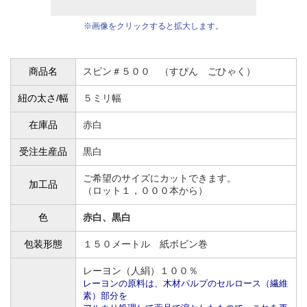
※画像をクリックすると拡大します。
商品名
スピン＃５００ （すぴん ごひゃく）
紐の太さ/幅
５ミリ幅
在庫品
赤白
受注生産品
黒白
ご希望のサイズにカットできます。
加工品
（ロット１，０００本から）
色
赤白、黒白
包装形態
１５０メートル 紙ボビン巻
レーヨン（人絹）１００％
レーヨンの原料は、木材パルプのセルロース（繊維
素）部分を